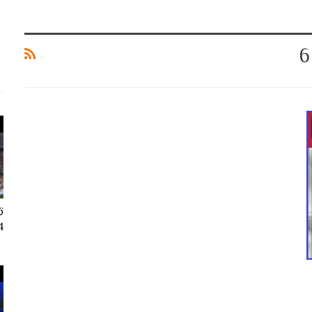
ت
024