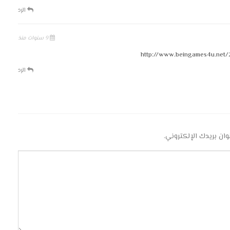
الرد
9 سنوات منذ
http://www.beingames4u.net/
الرد
وان بريدك الإلكتروني.