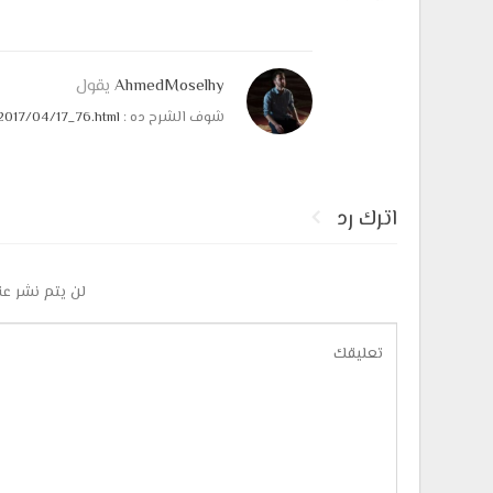
AhmedMoselhy
يقول
شوف الشرح ده :
2017/04/17_76.html
اترك رد
لن يتم نشر عن