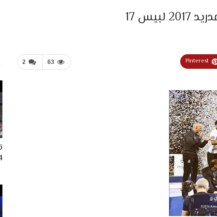
بيس 17
Pinterest
2
63
ت
024