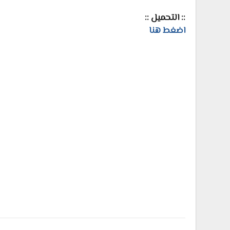
:: التحميل ::
اضغط هنا