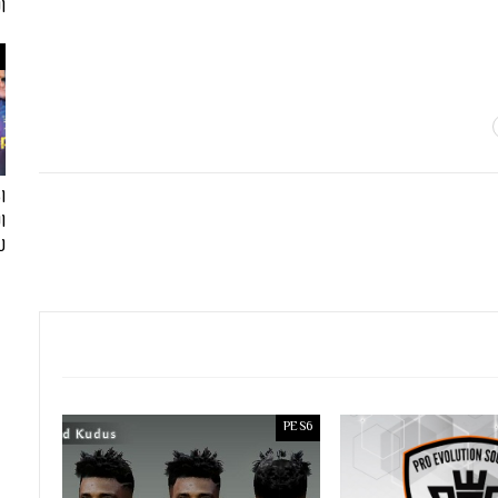
ا
ا
لفيف
PES6