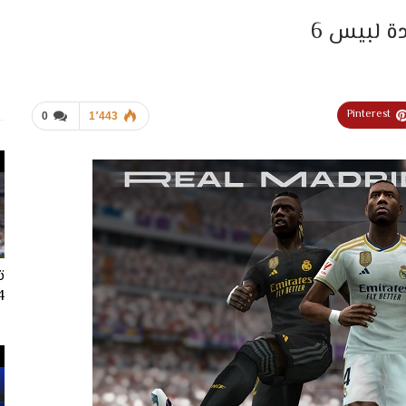
Pinterest
0
1٬443
ت
024