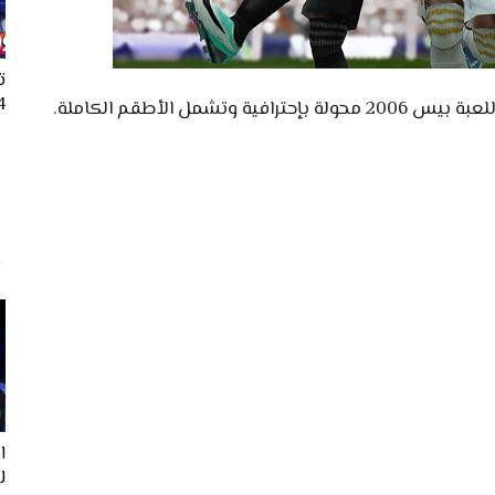
ت
24
ل