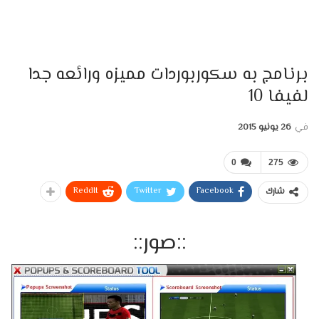
برنامج به سكوربوردات مميزه ورائعه جدا
لفيفا 10
في
26 يونيو 2015
0
275
ReddIt
Twitter
Facebook
شارك
::صور::