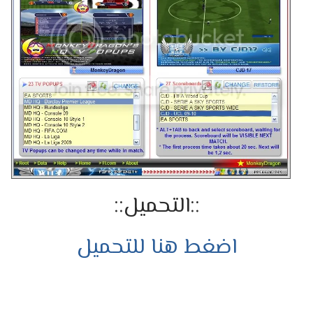
::التحميل::
اضغط هنا للتحميل