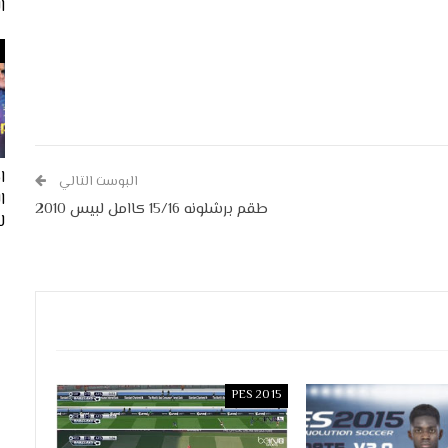
ا
ا
البوست التالي
طقم برشلونه 15/16 كاامل لبيس 2010
لفيف
PES 2015