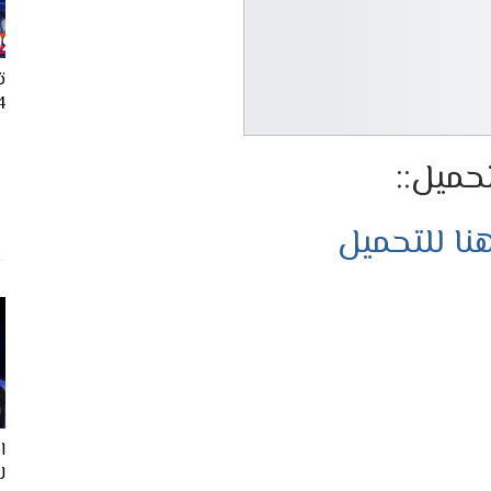
ت
24
تحميل::
ا للتحميل
ل