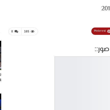
Pinterest
0
165
صور::
ت
024