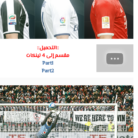
::التحميل::
مقسم إلى 4 لينكات
Part1
Part2