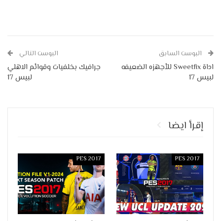
البوست السابق
البوست التالي
اداة Sweetfix للأجهزه الضعيفه
جرافيك بخلفيات وقوائم الاهلي
لبيس 17
لبيس 17
إقرأ ايضا
PES 2017
PES 2017