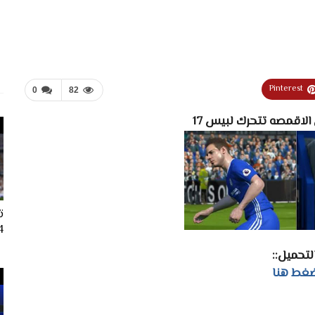
Pinterest
0
82
الاقمصه تتحرك لبيس 17
ت
024
التحميل::
غط هنا