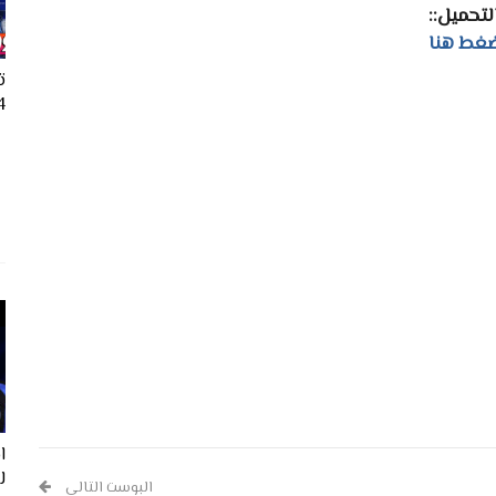
التحميل::
غط هنا
ت
24
ل
البوست التالي