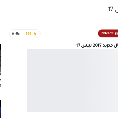
1
Pinterest
0
576
2017 لبيس 17
ت
024