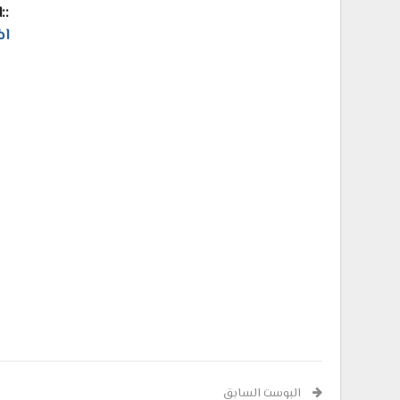
::
اض
البوست السابق