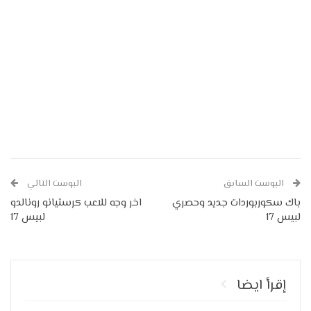
البوست السابق
البوست التالي
باك سكوربوردات جديد وحصري
اخر وجه للاعب كرستيانو رونالدو
لبيس 17
لبيس 17
إقرأ ايضا