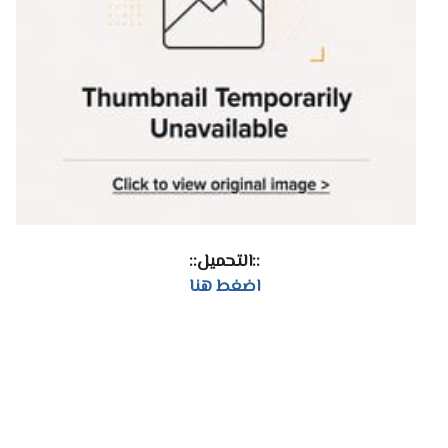
::التحميل::
اضغط هنا