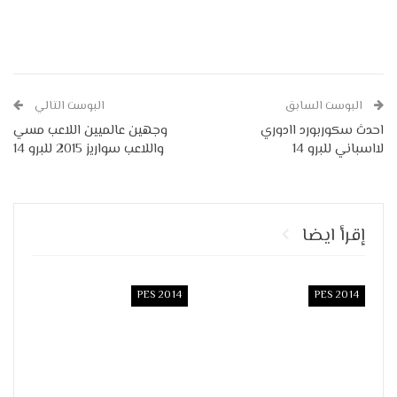
البوست السابق
البوست التالي
احدث سكوربورد اادوري
وجهين عالميين اللاعب مسي
لااسباني للبرو 14
واللاعب سواريز 2015 للبرو 14
إقرأ ايضا
PES 2014
PES 2014