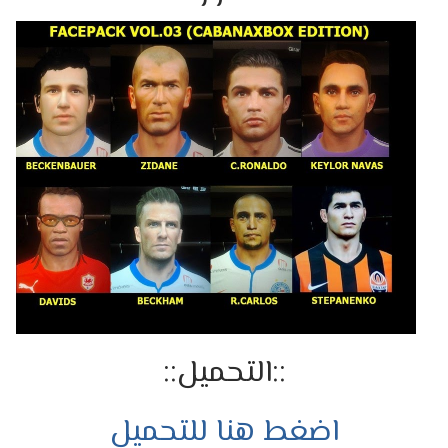
::التحميل::
اضغط هنا للتحميل