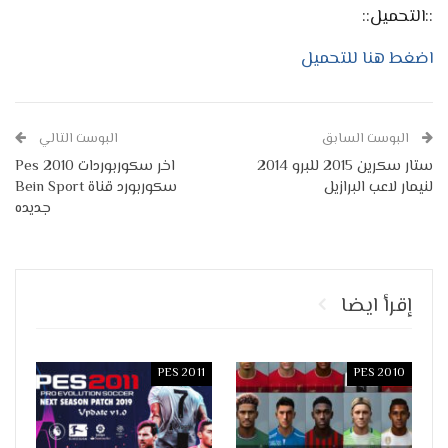
::التحميل::
اضغط هنا للتحميل
البوست السابق
البوست التالي
ستار سكرين 2015 للبرو 2014
اخر سكوربوردات Pes 2010
لنيمار لاعب البرازيل
سكوربورد قناة Bein Sport
جديده
إقرأ ايضا
PES 2011
PES 2010