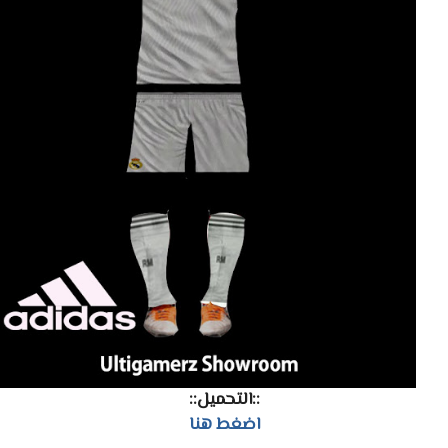
::التحميل::
اضغط هنا