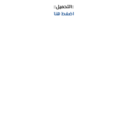
::التحميل::
اضغط هنا