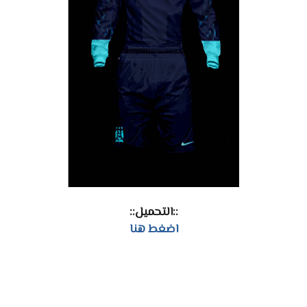
::التحميل::
اضغط هنا