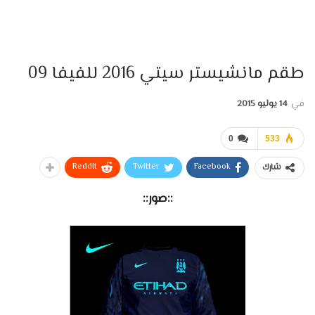
طقم مانشيستر سيتي 2016 للفيفا 09
في
14 يوليو 2015
0
533
ReddIt
Twitter
Facebook
شارك
::صور::