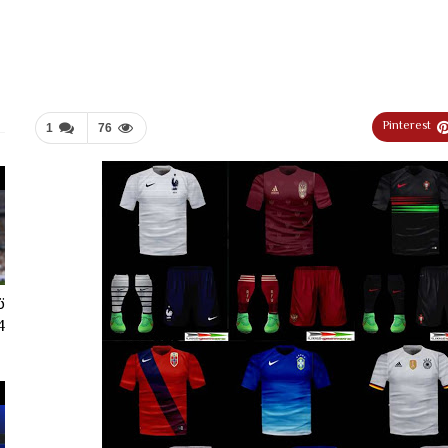
Pinterest
1
76
ت
024