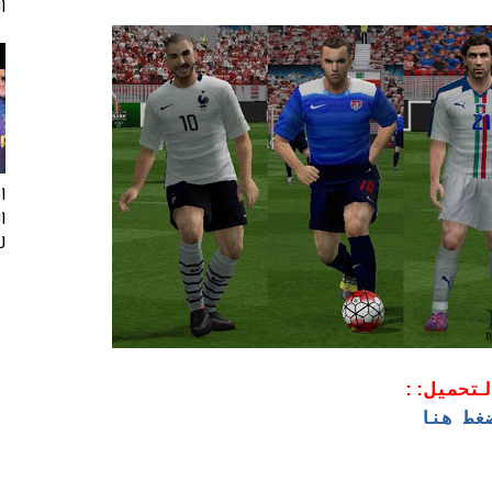
ا
ا
لفيف
لتحميل::
غط هنا