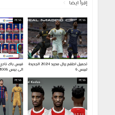
إقرأ ايضا
PES6
PES6
تحميل اطقم ريال مدريد 2024 الجديدة
لبيس 6
الى بيس 2006
PES6
PES6