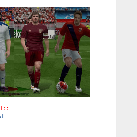
::ا
اض