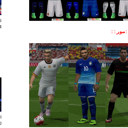
ت
24
:صور::
ل