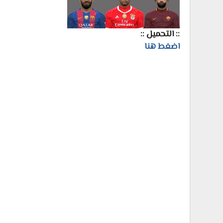
:: التحميل ::
اضغط هنا