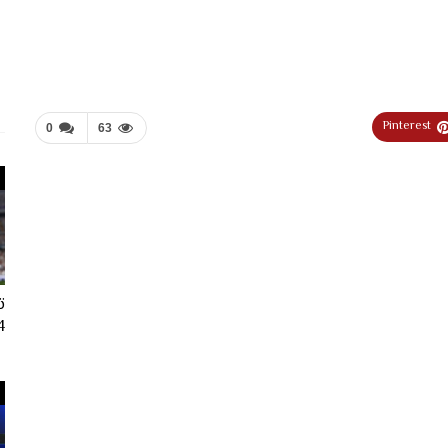
Pinterest
0
63
ت
024