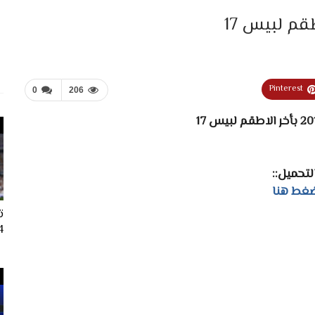
Pinterest
0
206
التحميل::
غط هنا
ت
024