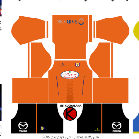
ت
24
ل
لبس الاسماعيلي في دريم ليج 2019