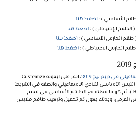
لطقم الأساسي ) :
اضغط هنا
اضغط هنا
اضغط هنا
اضغط هنا
2
عيلي في دريم ليج 2019
، انقر على ايقونة Customize
ايقونة Edit Kit. ثم انسخ رابط اللبس الأساسى للنادي الاسماعيلي والصقه في الشريط
الذي يظهر أمامك في قسم اللبس الأساسي ( Home ). ثم كرر ما فعلته مع الطاقم الأساسي في قسم
لمثل مع ملابس حارس المرمى، وبذلك يكون تم تحميل وتركيب طاقم ملابس