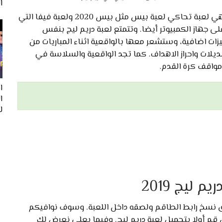
ا
للاندرويد. فهي لعبة تحاكي لعبة بيس مثل بيس 2020 ولعبة فيفا التي
ا على جهاز البلايستيشن 3 والبلايستيشن 4 وعلى جهاز الكمبيوتر أيضا. وتتمتع لعبة دريم ليج بنفس
زات اضافية، وستشعر معها بالواقعية اثناء المباريات من
ديلات واحراز الاهداف. كما تجد الواقعية والسلاسة في
مواقف كرة القدم.
ا
لفيف
ليج 2019
نسخ رابط الطاقم ولصقه داخل اللعبة. وسوف نوافيكم
 قم أولا بتحميل لعبة دريم ليج. وفيما يعلي نعرض لك