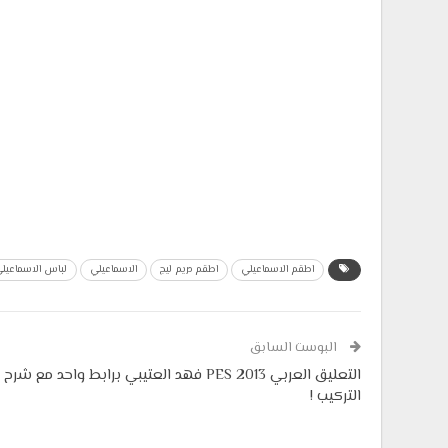
اطقم الاسماعيلي
اطقم دريم ليج
الاسماعيلي
لباس الاسماعيل
البوست السابق
التعليق العربي PES 2013 فهد العتيبي برابط واحد مع شرح
التركيب !