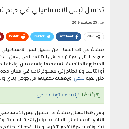
تحميل لبس الاسماعيلي في دريم ليج 2019 محدث للموسم الج
في
25 سبتمبر 2019
ReddIt
Twitter
Facebook
شارك
المتطورة المنافسة للعبة فيفا ولعبة بيس. ولكنه ا
أو التابلت ولا تحتاج إلى كمبيوتر ثابت في مكان م
مثل لعبة
ببجي
. ويمكنك تحميلها من جوجل بلاي واب
إقرأ أيضًا:
ترتيب مستويات ببجي
النادي الاسماعيلي الملقب بـ برازيل الكرة المصرية، 
ليك والعاب كرة القدم الأخرى. وهنا نقدم لك طاقم م