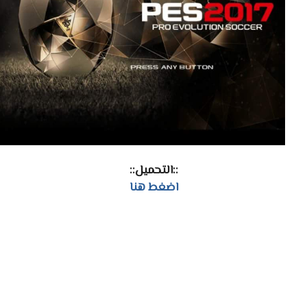
::التحميل::
اضغط هنا