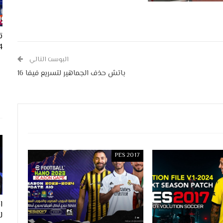
ت
24
البوست التالي
باتش حذف الجماهير لتسريع فيفا 16
PES 2017
ل