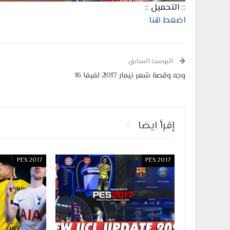
:: التحميل ::
اضغط هنا
البوست السابق
وجه وقصة شعر نيمار 2017 لفيفا 16
إقرأ ايضا
PES 2017
PES 2017