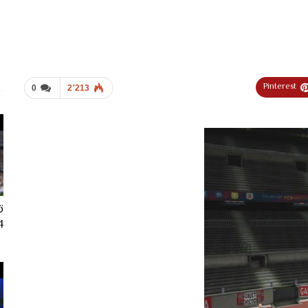
Pinterest
0
2٬213
ت
024