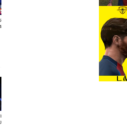
ت
24
ل