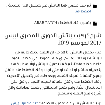
ثم بعد تحميل هذا الباتش قم بتحميل هذا التحديث :
اضغط هنا
باسورد فك الضغط : ARAB PATCH
شرح تركيب باتش الدورى المصرى لبيس
2017 لموسم 2019
قبل تحميل الباتش، تأكد من ان اللعبه لديك خاليه من
الباتشات وبذلك بمسح اي ملف وفودلر في مجلد اللعبه
ماعدا مجلد Data، ثم قم بتحميل الباتش اولًا سواء قمت
بتحميله مباشر او تورنت او علي اجزاء وفك الضغط عنه وانقل
جميع الملفات لمجلد اللعبه، وبعد ذلك قم بتحميل التحديث
وفك الضغط عنه وانقل ملفاته لمجلد اللعبه ووافق علي
الاستبدال ايضًا، وقم بفتح السيلكتور وضبط اعداداتك وكل
شئ وافتح اللعبه واستمتع.
ترتيب الباتش في اداة تفعيل الاضافات
DpFileList بيس