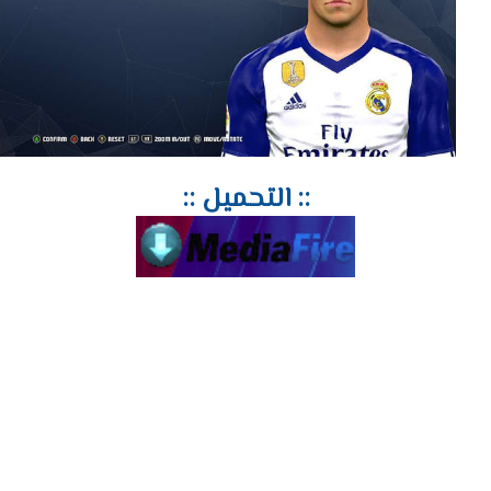
:: التحميل ::