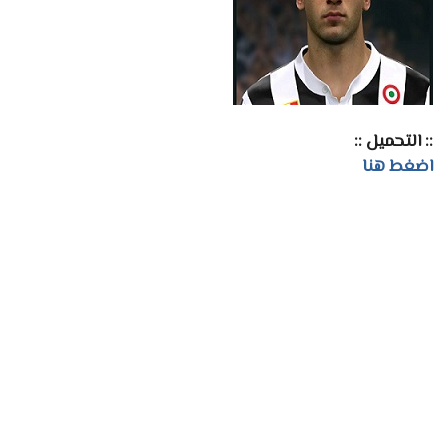
:: التحميل ::
اضغط هنا