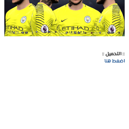
:: التحميل ::
اضغط هنا