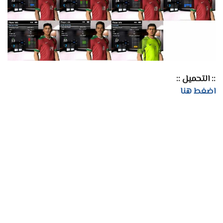
:: التحميل ::
اضغط هنا