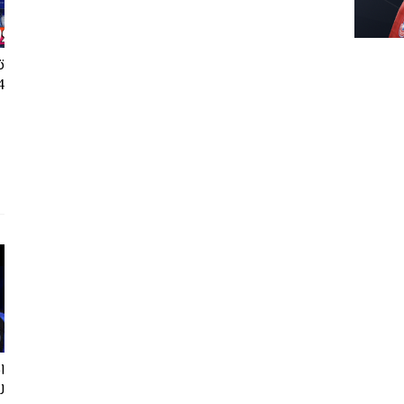
ت
24
ل