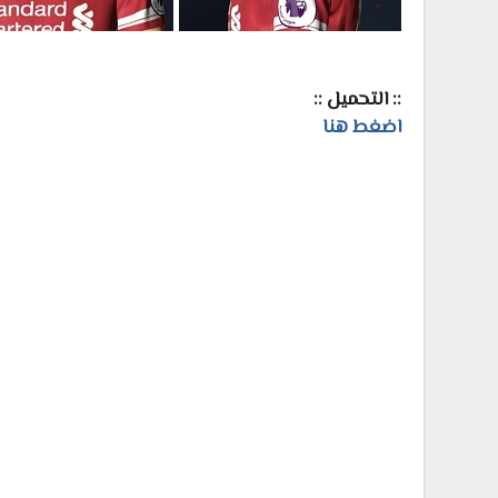
:: التحميل ::
اضغط هنا