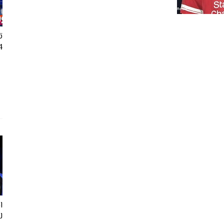
ت
24
ل