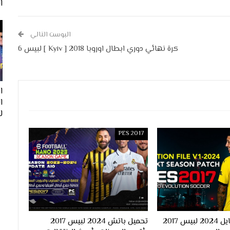
ا
البوست التالي
كرة نهائي دوري ابطال اوروبا 2018 [ Kyiv ] لبيس 6
ا
لفيف
PES 2017
احدث اوبشن فايل 2024 لبيس 2017
تحميل باتش 2024 لبيس 2017