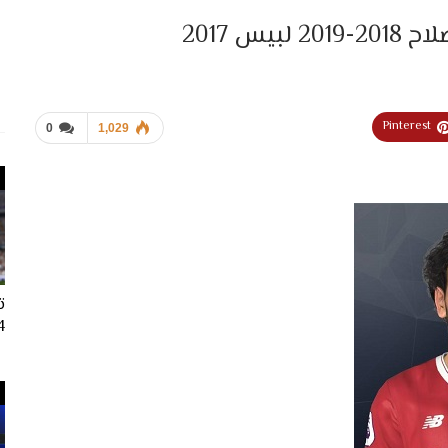
 2017
Pinterest
0
1,029
ت
024