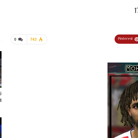
Pinterest
0
743
ت
024