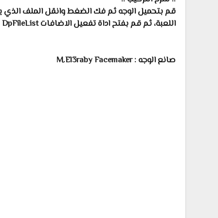
اللعبة، ثم قم بفتح اداة تفعيل الاضافات DpFileList وقم بإضافة الوجه وتفعيلة.
صانع الوجه : M.El3raby Facemaker