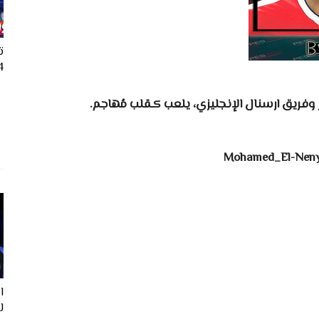
ت
24
فريق ارسنال الإنجليزي، يلعب كـقلب مُهاجم.
ل