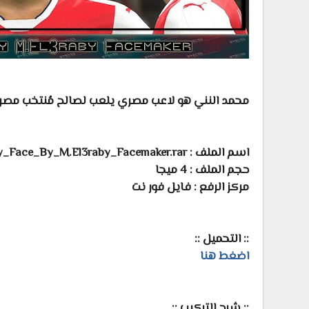
محمد النني هو لاعب مصري يلعب لصالح مُنتخب مصر و
اسم الملف : Mohamed_El-Neny_Face_By_M.El3raby_Facemaker.rar
حجم الملف : 4 ميجا
مركز الرفع : فايل فور نت
:: التحميل ::
اضغط هنا
:: شرح التركيب ::