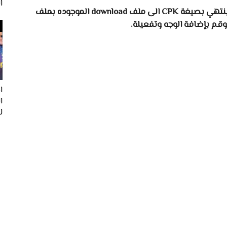
ا
قم بتحميل الوجه ثم فك الضغط وانقل الملف الذي ينتهي بصيغة CPK الى ملف download الموجوده بملف
ا
لفيف