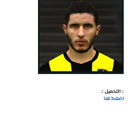
:: التحميل ::
اضغط هنا