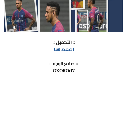
:: التحميل ::
اضغط هنا
:: صانع الوجه ::
OKOROr17