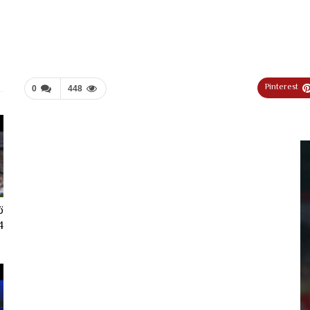
Pinterest
0
448
ت
024