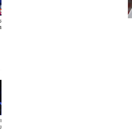
ت
24
ل