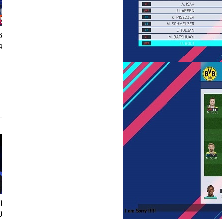
ت
24
ل