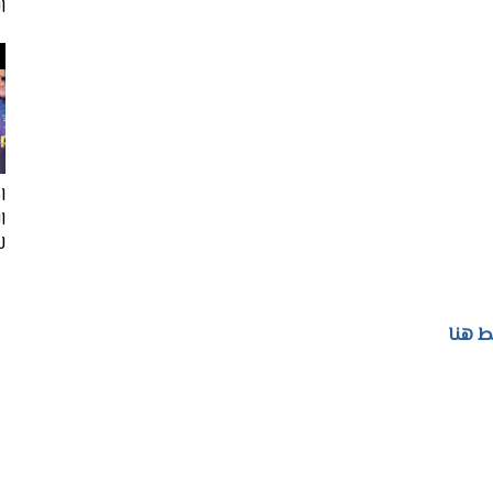
ا
ا
لفيف
 هنا