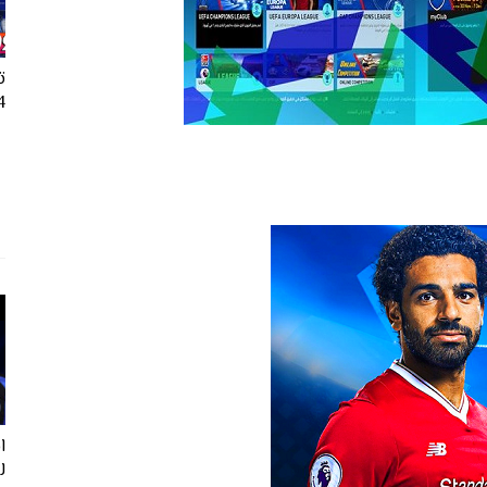
ت
24
ل