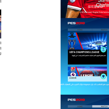
ا
ا
لفيف