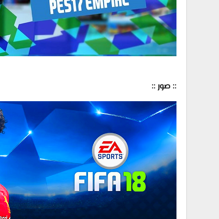
:: صور ::