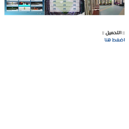
:: التحميل ::
اضغط هنا