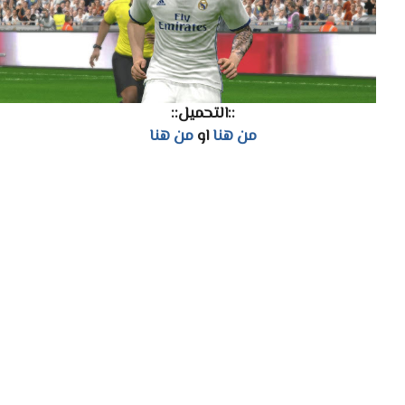
::التحميل::
من هنا
او
من هنا