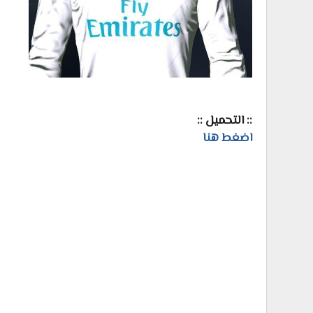
:: التحميل ::
اضغط هنا