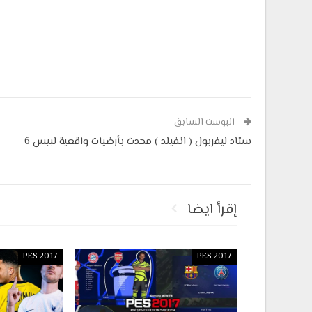
البوست السابق
ستاد ليفربول ( انفيلد ) محدث بأرضيات واقعية لبيس 6
إقرأ ايضا
PES 2017
PES 2017