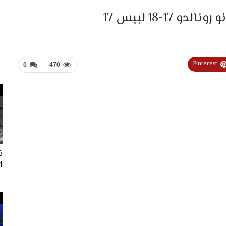
1-18 لبيس 17
Pinterest
0
470
ت
024