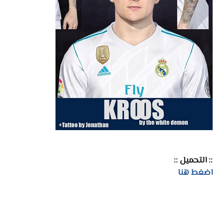
:: التحميل ::
اضغط هنا