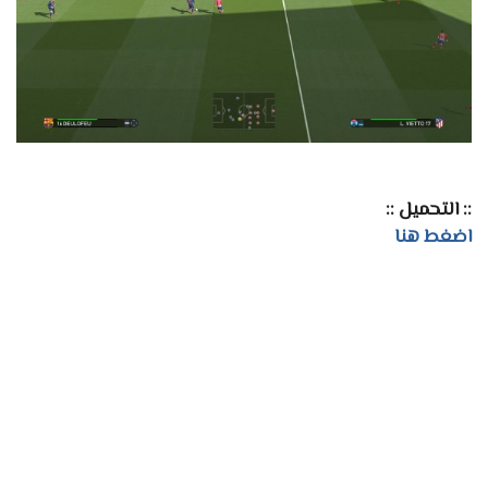
:: التحميل ::
اضغط هنا