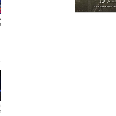
ت
24
ل