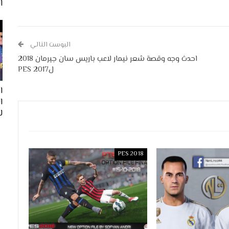
ا
البوست التالي
احدث وجه وقصة شعر نيمار لاعب باريس سان جيرمان 2018
لPES 2017
ا
لفيف
PES 2018