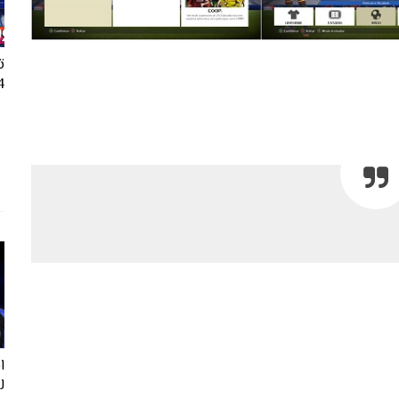
ت
24
ل