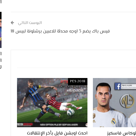
ا
البوست التالي
فيس باك يضم 3 اوجه محدثة للاعبين برشلونة لبيس 18
ا
لفيف
PES 2018
لوكاس فاسكيز
احدث اوبشن فايل بأخر الإنتقالات