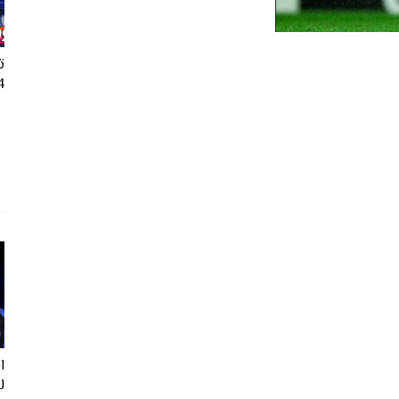
ت
24
ل