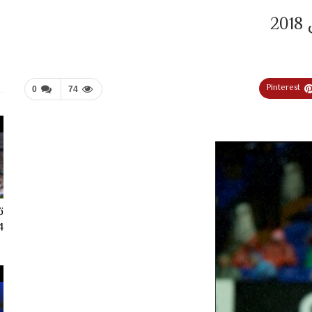
2
Pinterest
0
74
ت
024