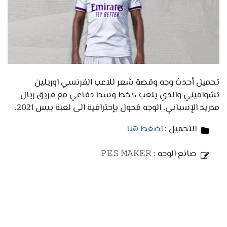
تحميل أحدث وجه وقصة شعر للاعب الفرنسي اوريلين
تشواميني والذي يلعب كخط وسط دفاعي مع فريق ريال
مدريد الإسباني، الوجه مُحول بإحترافية الى لعبة بيس 2021.
التحميل :
اضغط هنا
صانع الوجه : 𝙿𝙴𝚂 𝙼𝙰𝙺𝙴𝚁