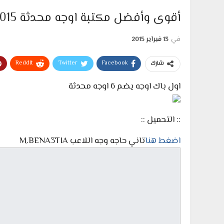
أقوى وأفضل مكتبة اوجه محدثة 2015 لبيس 6
في
13 فبراير 2015
ReddIt
Twitter
Facebook
شارك
اول باك اوجه يضم 6 اوجه محدثة
:: التحميل ::
اضغط هنا
تاني حاجه وجه اللاعب M.BENA3TIA