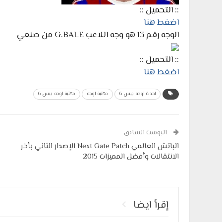
:: التحميل ::
اضغط هنا
الوجه رقم 13 هو وجه اللاعب G.BALE من صنعي
:: التحميل ::
اضغط هنا
احدث اوجه بيس 6
مكتبة اوجه
مكتبة اوجه بيس 6
البوست السابق
الباتش العالمي Next Gate Patch الإصدار الثاني بأخر
الانتقالات وأفضل المميزات 2015
إقرأ ايضا