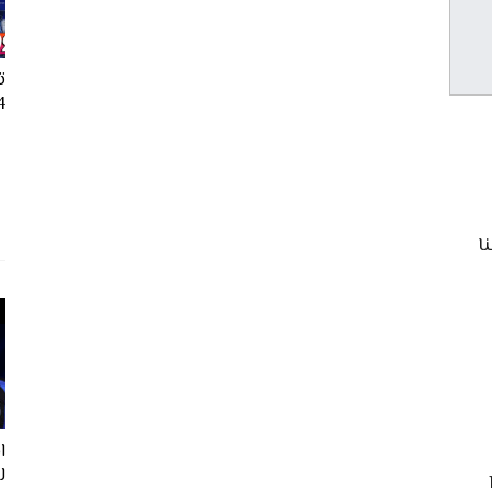
ت
24
ل