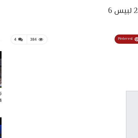
Pinterest
4
384
ت
024