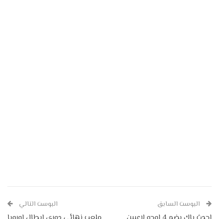
البوست السابق
البوست التالي
احدث باك يضم 4 اوجه لاعبين
ملعب نهائي دوري ابطال اوروبا