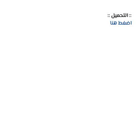
:: التحميل ::
اضغط هنا