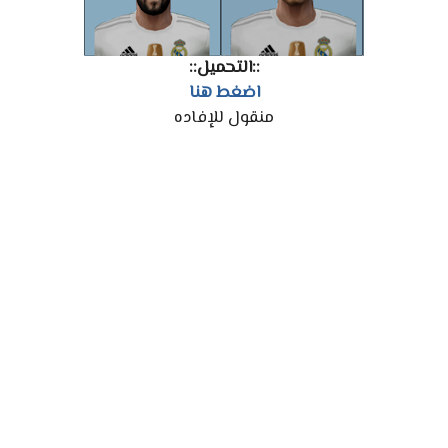
::التحميل::
اضغط هنا
منقول للإفاده