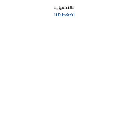
::التحميل::
اضغط هنا