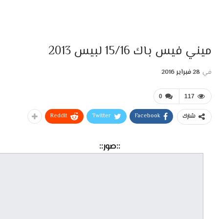
ميني فيس باك 15/16 لبيس 2013
في
28 فبراير 2016
0
117
ReddIt
Twitter
Facebook
شارك
::صور::