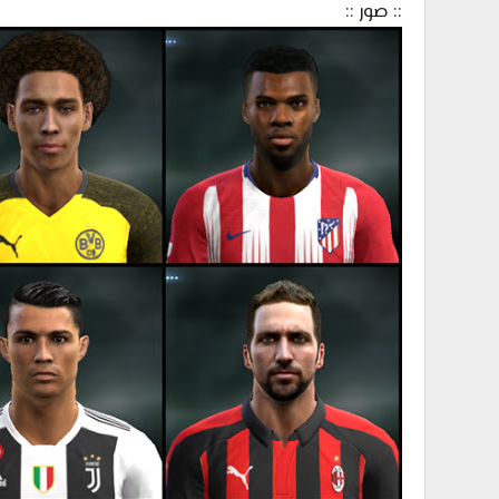
:: صور ::