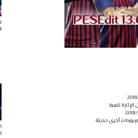
ت
24
ل