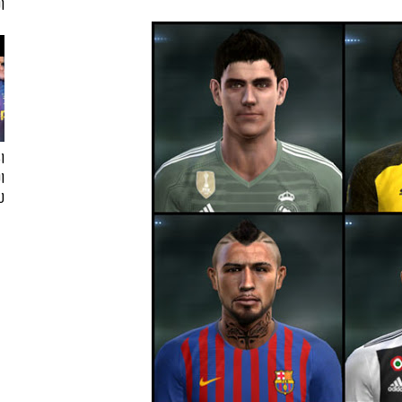
ا
ا
لفيف