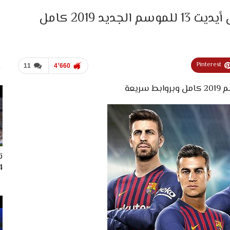
Pinterest
11
4٬660
ت
024